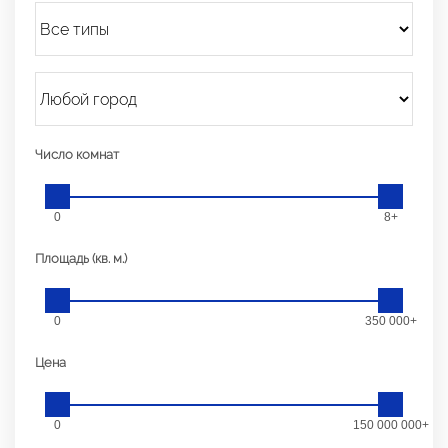
Число комнат
0
8+
Площадь (кв. м.)
0
350 000+
Цена
0
150 000 000+