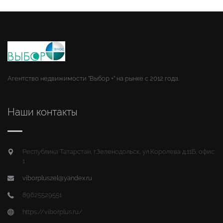
Агентство недвижимости "Выбор +" на рынке с 2012 года.
Наши контакты
Республика Татарстан, г.Зеленодольск, ул.Королева д.11Б, офис
1
viborpluszel@yandex.ru
89625529551
https://viborplus.ru/