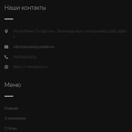
Наши контакты
Республика Татарстан, г.Зеленодольск, ул.Королева д.11Б, офис
1
viborpluszel@yandex.ru
89625529551
https://viborplus.ru/
Меню
Главная
О компании
Статьи