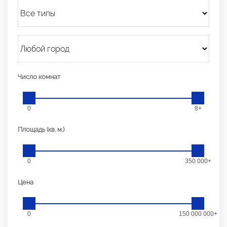
Число комнат
0
8+
Площадь (кв. м.)
0
350 000+
Цена
0
150 000 000+