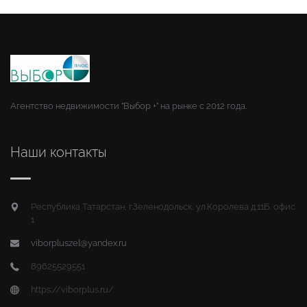
Агентство недвижимости "Выбор +" на рынке с 2012 года.
Наши контакты
Республика Татарстан, г.Зеленодольск, ул.Королева д.11Б, офис
1
viborpluszel@yandex.ru
89625529551
https://viborplus.ru/