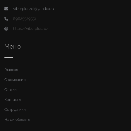
viborpluszel@yandex.ru
89625529551
https://viborplus.ru/
Меню
Главная
О компании
Статьи
Контакты
Сотрудники
Наши объекты