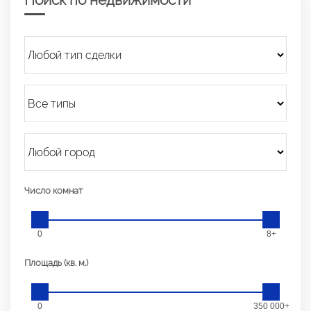
Число комнат
0
8+
Площадь (кв. м.)
0
350 000+