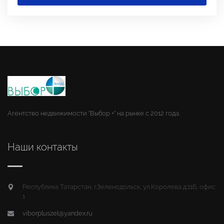
Агентство недвижимости "Выбор +" на рынке с 2012 года.
Наши контакты
Республика Татарстан, г.Зеленодольск, ул.Королева д.11Б, офис
1
viborpluszel@yandex.ru