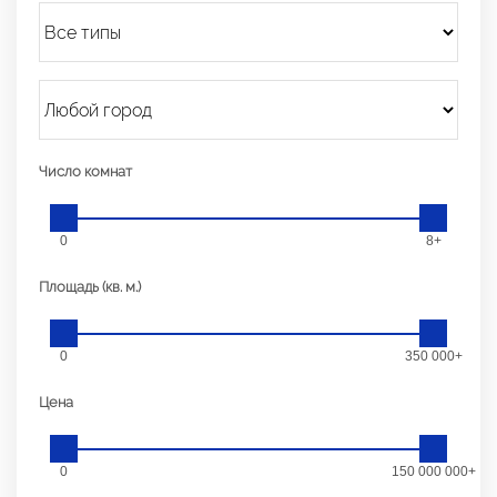
Число комнат
0
8+
Площадь (кв. м.)
0
350 000+
Цена
0
150 000 000+