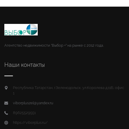
Агентство недвижимости "Выбор +" на рынке с 2012 года.
Наши контакты
Республика Татарстан, г.Зеленодольск, ул.Королева д.11Б, офис
1
viborpluszel@yandex.ru
89625529551
https://viborplus.ru/