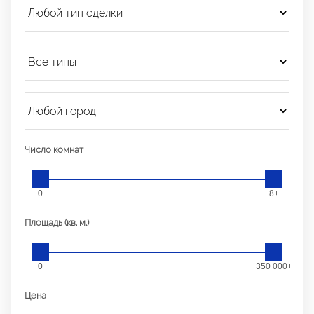
Число комнат
0
8+
Площадь (кв. м.)
0
350 000+
Цена