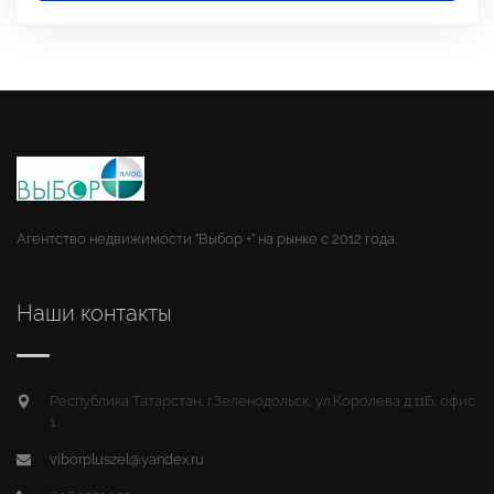
Агентство недвижимости "Выбор +" на рынке с 2012 года.
Наши контакты
Республика Татарстан, г.Зеленодольск, ул.Королева д.11Б, офис
1
viborpluszel@yandex.ru