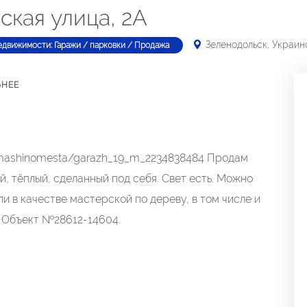
ская улица, 2А
Зеленодольск, Украин
едвижимости: Гаражи / парковки / Продажа
БНЕЕ
_i_mashinomesta/garazh_19_m_2234838484 Продам
й, тёплый, сделанный под себя. Свет есть. Можно
и в качестве мастерской по дереву, в том числе и
й Объект №28612-14604.