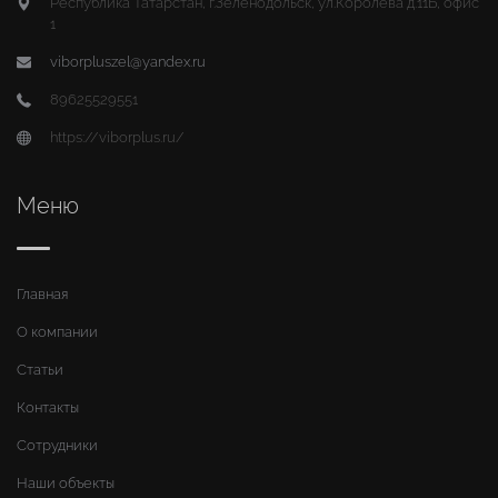
Республика Татарстан, г.Зеленодольск, ул.Королева д.11Б, офис
1
viborpluszel@yandex.ru
89625529551
https://viborplus.ru/
Меню
Главная
О компании
Статьи
Контакты
Сотрудники
Наши объекты