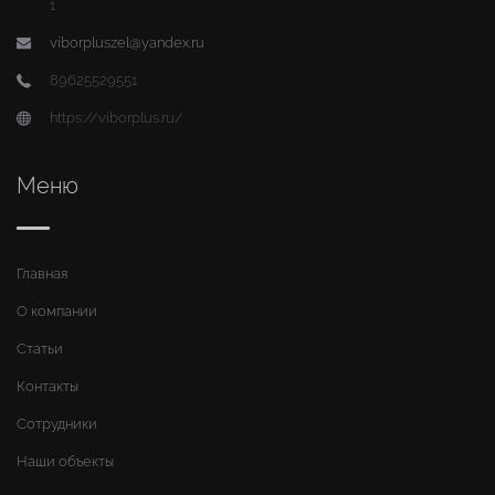
1
viborpluszel@yandex.ru
89625529551
https://viborplus.ru/
Меню
Главная
О компании
Статьи
Контакты
Сотрудники
Наши объекты