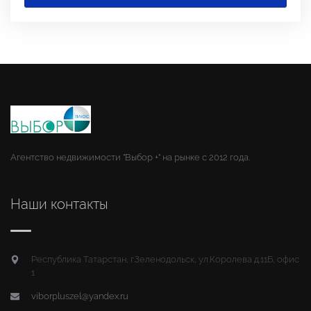
Агентство недвижимости "Выбор +" на рынке с 2012 года.
Наши контакты
Республика Татарстан, г.Зеленодольск, ул.Королева д.11Б, офис
1
viborpluszel@yandex.ru