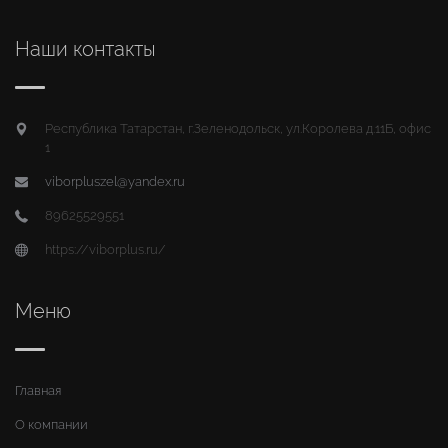
Наши контакты
Республика Татарстан, г.Зеленодольск, ул.Королева д.11Б, офис
1
viborpluszel@yandex.ru
89625529551
https://viborplus.ru/
Меню
Главная
О компании