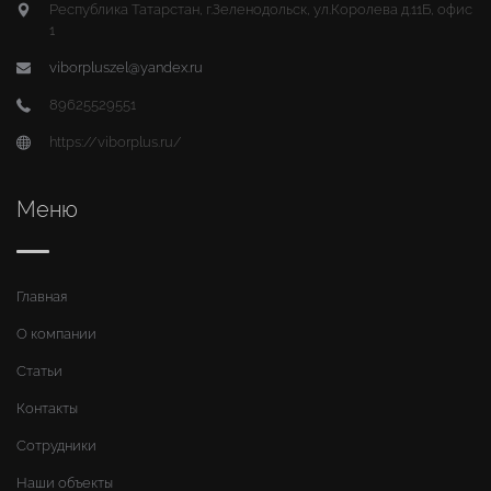
Республика Татарстан, г.Зеленодольск, ул.Королева д.11Б, офис
1
viborpluszel@yandex.ru
89625529551
https://viborplus.ru/
Меню
Главная
О компании
Статьи
Контакты
Сотрудники
Наши объекты