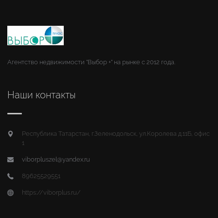
Агентство недвижимости "Выбор +" на рынке с 2012 года.
Наши контакты
Республика Татарстан, г.Зеленодольск, ул.Королева д.11Б, офис
1
viborpluszel@yandex.ru
89625529551
https://viborplus.ru/