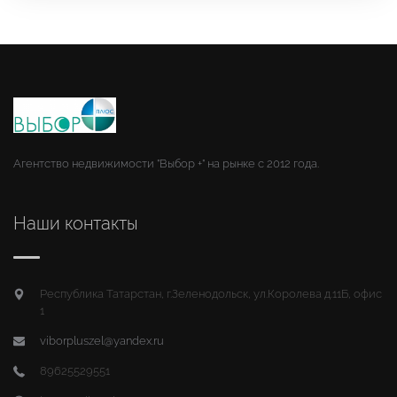
Агентство недвижимости "Выбор +" на рынке с 2012 года.
Наши контакты
Республика Татарстан, г.Зеленодольск, ул.Королева д.11Б, офис
1
viborpluszel@yandex.ru
89625529551