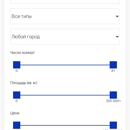
Число комнат
0
8+
Площадь (кв. м.)
0
350 000+
Цена