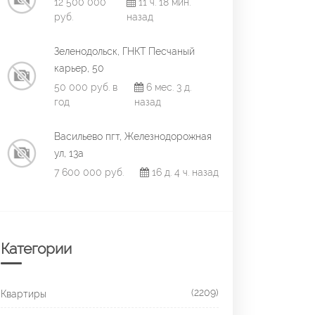
12 500 000
11 ч. 18 мин.
руб.
назад
Зеленодольск, ГНКТ Песчаный
карьер, 50
50 000 руб. в
6 мес. 3 д.
год
назад
Васильево пгт, Железнодорожная
ул, 13а
7 600 000 руб.
16 д. 4 ч. назад
Категории
(2209)
Квартиры