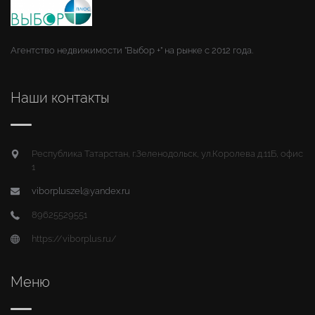
Агентство недвижимости "Выбор +" на рынке с 2012 года.
Наши контакты
Республика Татарстан, г.Зеленодольск, ул.Королева д.11Б, офис
1
viborpluszel@yandex.ru
89625529551
https://viborplus.ru/
Меню