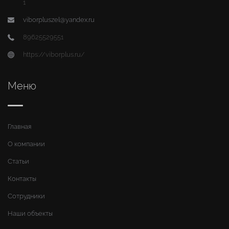
1
viborpluszel@yandex.ru
89625529551
https://viborplus.ru/
Меню
Главная
О компании
Статьи
Контакты
Сотрудники
Наши объекты