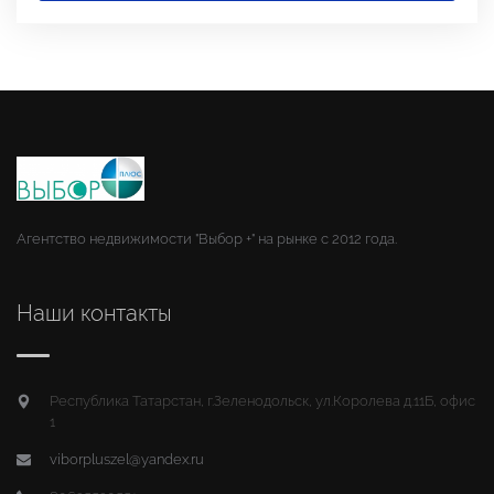
Агентство недвижимости "Выбор +" на рынке с 2012 года.
Наши контакты
Республика Татарстан, г.Зеленодольск, ул.Королева д.11Б, офис
1
viborpluszel@yandex.ru