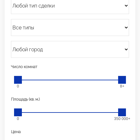
Число комнат
0
8+
Площадь (кв. м.)
0
350 000+
Цена