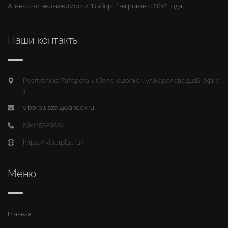
Агентство недвижимости "Выбор +" на рынке с 2012 года.
Наши контакты
Республика Татарстан, г.Зеленодольск, ул.Королева д.11Б, офис
1
viborpluszel@yandex.ru
89625529551
https://viborplus.ru/
Меню
Главная