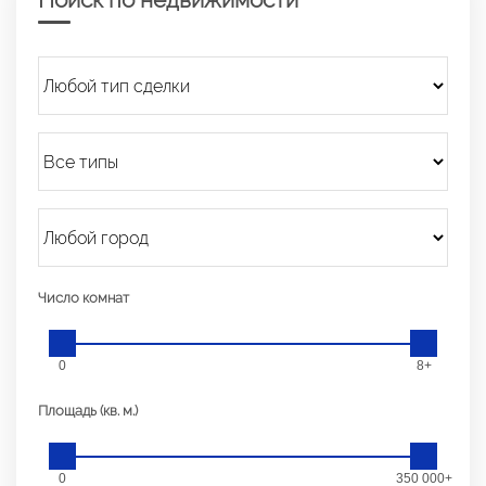
Число комнат
0
8+
Площадь (кв. м.)
0
350 000+