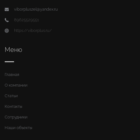
viborpluszel@yandex.ru
89625529551
https://viborplus.ru/
Меню
Главная
О компании
Статьи
Контакты
Сотрудники
Наши объекты