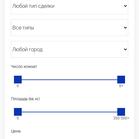
Число комнат
0
8+
Площадь (кв. м.)
0
350 000+
Цена