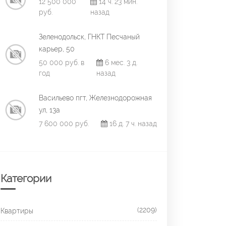
12 500 000
14 ч. 23 мин.
руб.
назад
Зеленодольск, ГНКТ Песчаный
карьер, 50
50 000 руб. в
6 мес. 3 д.
год
назад
Васильево пгт, Железнодорожная
ул, 13а
7 600 000 руб.
16 д. 7 ч. назад
Категории
(2209)
Квартиры