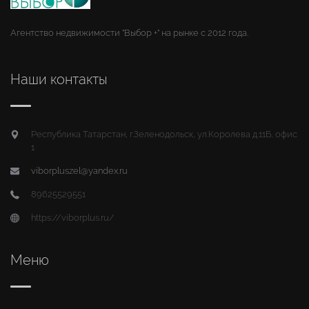
Агентство недвижимости "Выбор +" на рынке с 2012 года.
Наши контакты
Республика Татарстан, г.Зеленодольск, ул.Королева д.11Б, офис
1
viborpluszel@yandex.ru
89625529551
https://viborplus.ru/
Меню