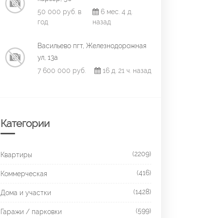
50 000 руб. в
6 мес. 4 д.
год
назад
Васильево пгт, Железнодорожная
ул, 13а
7 600 000 руб.
16 д. 21 ч. назад
Категории
(2209)
Квартиры
(416)
Коммерческая
(1428)
Дома и участки
(599)
Гаражи / парковки