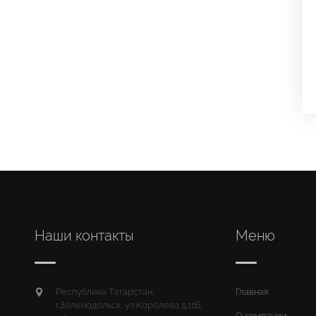
Наши контакты
Меню
Республика Татарстан,
Главная
г.Зеленодольск, ул.Королева д.11Б,
О компании