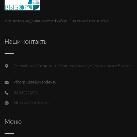
Агентство недвижимости "Выбор +" на рынке с 2012 года.
Наши контакты
Республика Татарстан, г.Зеленодольск, ул.Королева д.11Б, офис
1
viborpluszel@yandex.ru
89625529551
https://viborplus.ru/
Меню