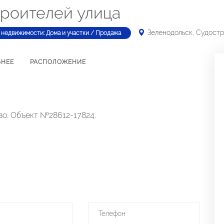
троителей улица
Зеленодольск, Судост
 недвижимости: Дома и участки / Продажа
БНЕЕ
РАСПОЛОЖЕНИЕ
во. Объект №28612-17824.