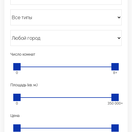
Число комнат
0
8+
Площадь (кв. м.)
0
350 000+
Цена