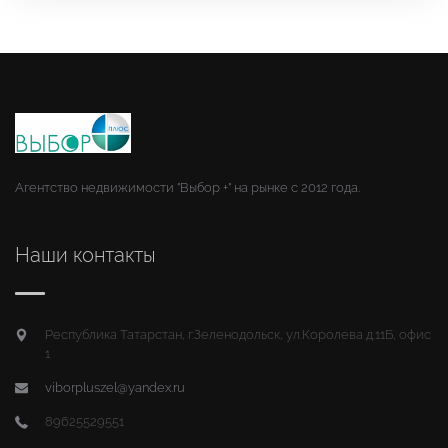
Агентство недвижимости "Выбор +" на рынке с 2012 года.
Наши контакты
Республика Татарстан, г.Зеленодольск, ул.Королева д.11Б, офис
1
viborpluszel@yandex.ru
89625529551