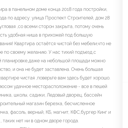
ра в панельном доме конца 2018 года постройки,
да по адресу: улица Проспект Строителей, дом 28
угловая ,со всеми сторон закрыта, потому очень
есть удобная ниша в прихожей под большую
ания! Квартира остаётся чистой без мебели,что не
е по своему желанию. У нас тихий подъезд,с
й планировке,даже на небольшой площади можно
тво, и она не будет заставлена. Очень большая
квартире чистая ,поверьте вам здесь будет хорошо.
люсом удачное месторасположение - все в пешей
иника, школы, садики, Ледовый дворец, бассейн
роительный магазин березка, бесчисленное
чка, фасоль, верный, КБ, магнит, КФС,бургер Кинг и
, таких нет ни в одном дворе города.