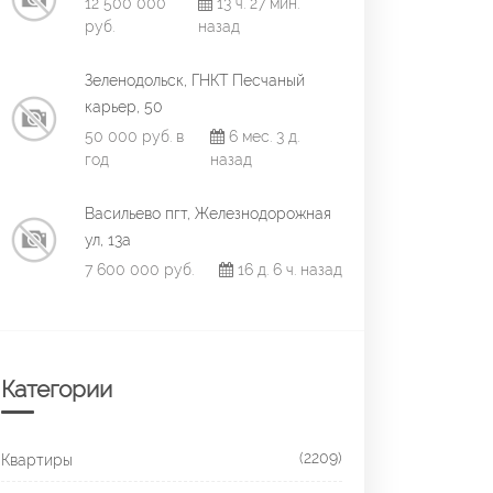
12 500 000
13 ч. 27 мин.
руб.
назад
Зеленодольск, ГНКТ Песчаный
карьер, 50
50 000 руб. в
6 мес. 3 д.
год
назад
Васильево пгт, Железнодорожная
ул, 13а
7 600 000 руб.
16 д. 6 ч. назад
Категории
(2209)
Квартиры