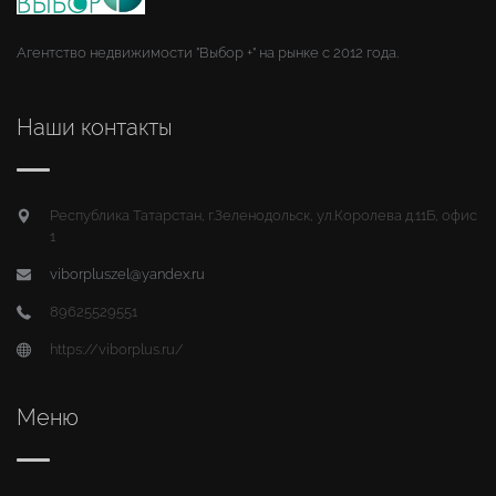
Агентство недвижимости "Выбор +" на рынке с 2012 года.
Наши контакты
Республика Татарстан, г.Зеленодольск, ул.Королева д.11Б, офис
1
viborpluszel@yandex.ru
89625529551
https://viborplus.ru/
Меню