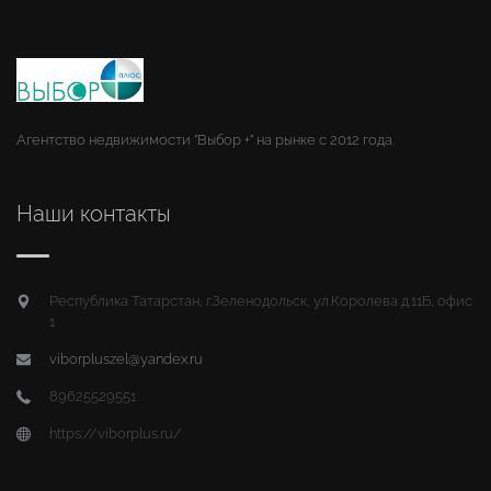
Агентство недвижимости "Выбор +" на рынке с 2012 года.
Наши контакты
Республика Татарстан, г.Зеленодольск, ул.Королева д.11Б, офис
1
viborpluszel@yandex.ru
89625529551
https://viborplus.ru/