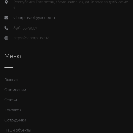
Республика Татарстан, г.Зеленодольск, ул.Королева д.11Б, офис
1
viborpluszel@yandex.ru
89625529551
https://viborplus.ru/
Меню
Главная
О компании
Статьи
Контакты
Сотрудники
Наши объекты