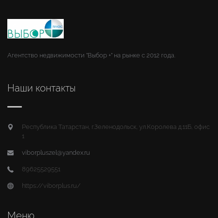
Агентство недвижимости "Выбор +" на рынке с 2012 года.
Наши контакты
Республика Татарстан, г.Зеленодольск, ул.Королева д.11Б, офис
1
viborpluszel@yandex.ru
89625529551
https://viborplus.ru/
Меню