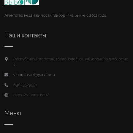
Агентство недвижимости "Выбор +" на рынке с 2012 года.
Наши контакты
Республика Татарстан, г.Зеленодольск, ул.Королева д.11Б, офис
1
viborpluszel@yandex.ru
89625529551
https://viborplus.ru/
Меню