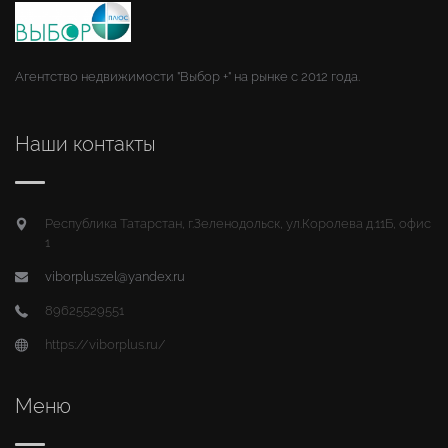
Агентство недвижимости "Выбор +" на рынке с 2012 года.
Наши контакты
Республика Татарстан, г.Зеленодольск, ул.Королева д.11Б, офис
1
viborpluszel@yandex.ru
89625529551
https://viborplus.ru/
Меню