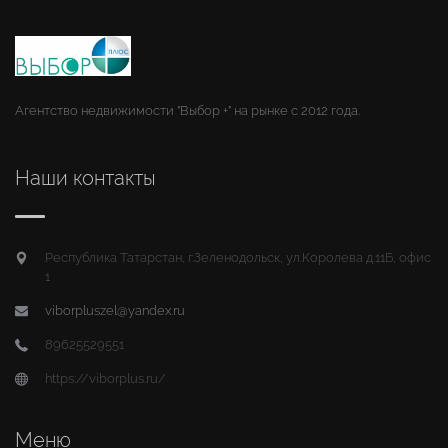
Агентство недвижимости "Выбор +" на рынке с 2012 года.
Наши контакты
Республика Татарстан, г.Зеленодольск, ул.Королева д.11Б, офис
1
viborpluszel@yandex.ru
89625529551
https://viborplus.ru/
Меню