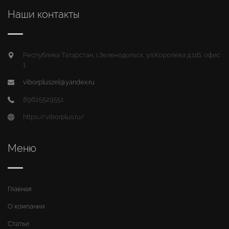
Наши контакты
Республика Татарстан, г.Зеленодольск, ул.Королева д.11Б, офис
1
viborpluszel@yandex.ru
89625529551
https://viborplus.ru/
Меню
Главная
О компании
Статьи