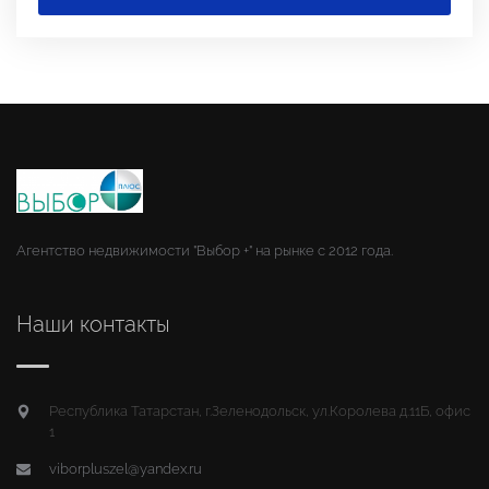
Агентство недвижимости "Выбор +" на рынке с 2012 года.
Наши контакты
Республика Татарстан, г.Зеленодольск, ул.Королева д.11Б, офис
1
viborpluszel@yandex.ru