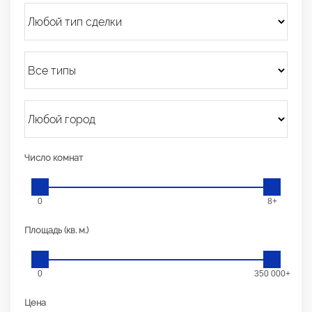
Число комнат
0
8+
Площадь (кв. м.)
0
350 000+
Цена