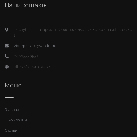
Наши контакты
Республика Татарстан, г.Зеленодольск, ул.Королева д.11Б, офис
1
viborpluszel@yandex.ru
89625529551
https://viborplus.ru/
Меню
Главная
О компании
Статьи