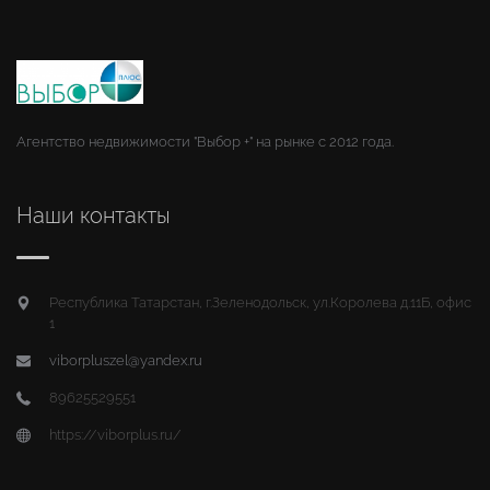
Агентство недвижимости "Выбор +" на рынке с 2012 года.
Наши контакты
Республика Татарстан, г.Зеленодольск, ул.Королева д.11Б, офис
1
viborpluszel@yandex.ru
89625529551
https://viborplus.ru/