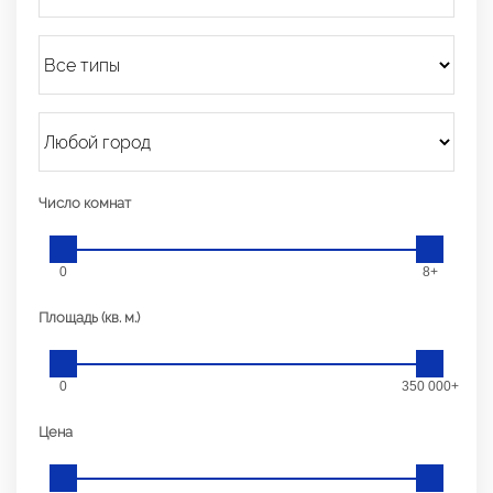
Число комнат
0
8+
Площадь (кв. м.)
0
350 000+
Цена