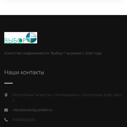
Агентство недвижимости "Выбор +" на рынке с 2012 года.
Наши контакты
Республика Татарстан, г.Зеленодольск, ул.Королева д.11Б, офис
1
viborpluszel@yandex.ru
89625529551