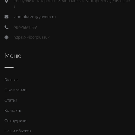
Республика Татарстан, г.Зеленодольск, ул.Королева д.11Б, офис
1
viborpluszel@yandex.ru
89625529551
https://viborplus.ru/
Меню
Главная
О компании
Статьи
Контакты
Сотрудники
Наши объекты