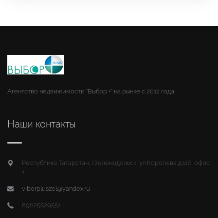
Агентство недвижимости "Выбор +" на рынке с 2012 года.
Наши контакты
Республика Татарстан, г.Зеленодольск, ул.Королева д.11Б, офис
1
viborpluszel@yandex.ru
89625529551