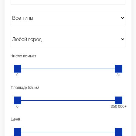
Число комнат
0
8+
Площадь (кв. м.)
0
350 000+
Цена