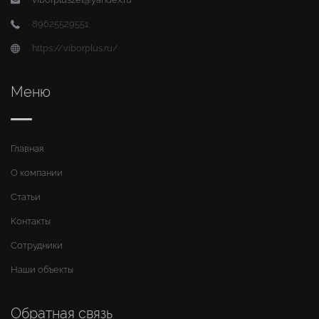
89625529551
https://viborplus.ru/
Меню
Главная
О компании
Статьи
Контакты
Сотрудники
Наши объекты
Обратная связь