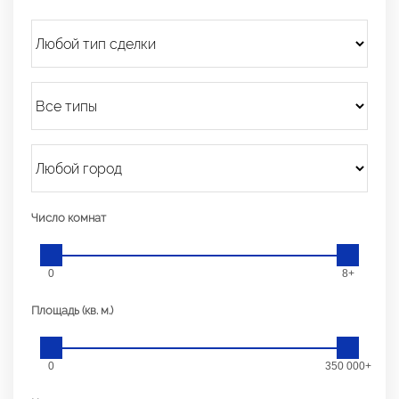
Число комнат
0
8+
Площадь (кв. м.)
0
350 000+