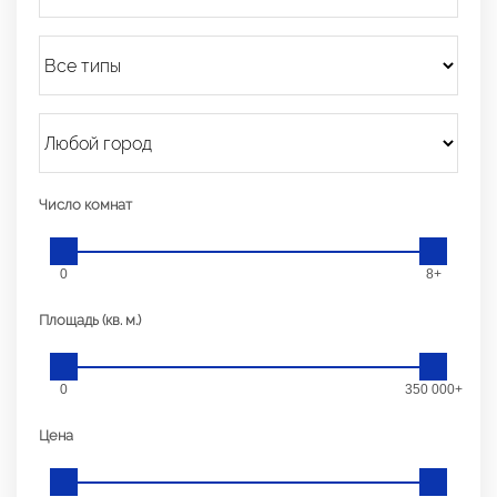
Число комнат
0
8+
Площадь (кв. м.)
0
350 000+
Цена