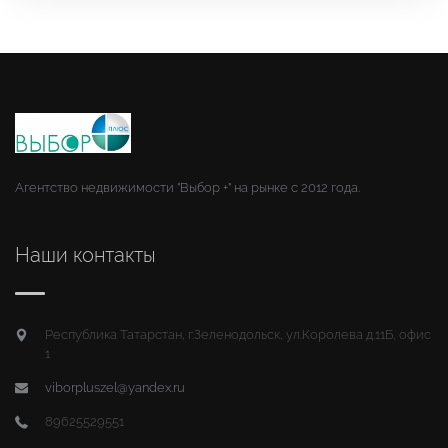
Агентство недвижимости "Выбор +" на рынке с 2012 года.
Наши контакты
Республика Татарстан, г.Зеленодольск, ул.Королева д.11Б, офис
1
viborpluszel@yandex.ru
89625529551