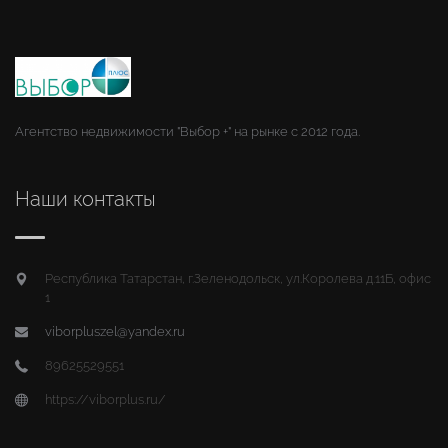
Агентство недвижимости "Выбор +" на рынке с 2012 года.
Наши контакты
Республика Татарстан, г.Зеленодольск, ул.Королева д.11Б, офис
1
viborpluszel@yandex.ru
89625529551
https://viborplus.ru/