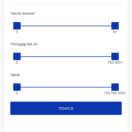
Число комнат
0
8+
Площадь (кв. м.)
0
350 000+
Цена
0
150 000 000+
ПОИСК