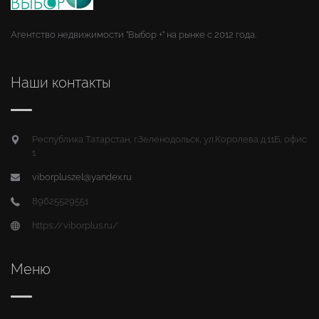
Агентство недвижимости "Выбор +" на рынке с 2012 года.
Наши контакты
Республика Татарстан, г.Зеленодольск, ул.Королева д.11Б, офис
1
viborpluszel@yandex.ru
89625529551
https://viborplus.ru/
Меню