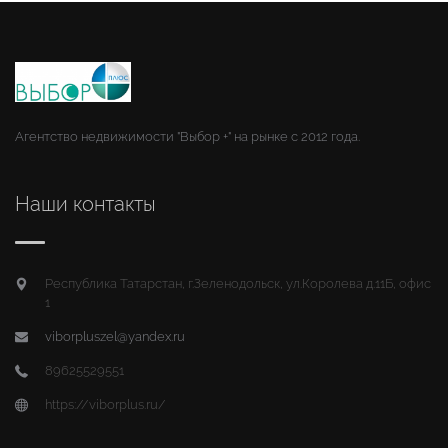
Агентство недвижимости "Выбор +" на рынке с 2012 года.
Наши контакты
Республика Татарстан, г.Зеленодольск, ул.Королева д.11Б, офис
1
viborpluszel@yandex.ru
89625529551
https://viborplus.ru/