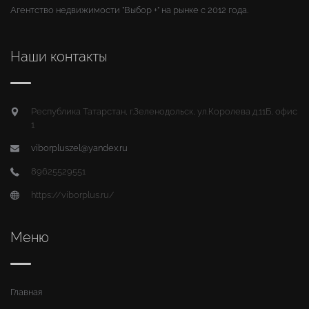
Агентство недвижимости "Выбор +" на рынке с 2012 года.
Наши контакты
Республика Татарстан, г.Зеленодольск, ул.Королева д.11Б, офис
1
viborpluszel@yandex.ru
89625529551
https://viborplus.ru/
Меню
Главная